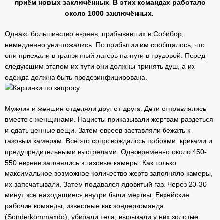
приём новых заключённых. В этих командах работало
около 1000 заключённых.
Однако большинство евреев, прибывавших в Собибор,
немедленно уничтожались. По прибытии им сообщалось, что
они приехали в транзитный лагерь на пути в трудовой. Перед
следующим этапом их пути они должны принять душ, а их
одежда должна быть продезинфицирована.
Мужчин и женщин отделяли друг от друга. Дети отправлялись
вместе с женщинами. Нацисты приказывали жертвам раздеться
и сдать ценные вещи. Затем евреев заставляли бежать к
газовым камерам. Всё это сопровождалось побоями, криками и
предупредительными выстрелами. Одновременно около 450-
550 евреев загонялись в газовые камеры. Как только
максимальное возможное количество жертв заполняло камеры,
их запечатывали. Затем подавался ядовитый газ. Через 20-30
минут все находящиеся внутри были мертвы. Еврейские
рабочие команды, известные как зондеркоманда
(Sonderkommando), убирали тела, вырывали у них золотые