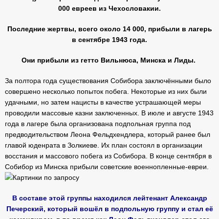
000 евреев из Чехословакии.
Последние жертвы, всего около 14 000, прибыли в лагерь
в сентябре 1943 года.
Они прибыли из гетто Вильнюса, Минска и Лиды.
За полтора года существования Собибора заключёнными было
совершено несколько попыток побега. Некоторые из них были
удачными, но затем нацисты в качестве устрашающей меры
проводили массовые казни заключенных. В июле и августе 1943
года в лагере была организована подпольная группа под
предводительством Леона Фельдхендлера, который ранее был
главой юденрата в Золкиеве. Их план состоял в организации
восстания и массового побега из Собибора. В конце сентября в
Собибор из Минска прибыли советские военнопленные-евреи.
В составе этой группы находился лейтенант Александр
Печерский, который вошёл в подпольную группу и стал её