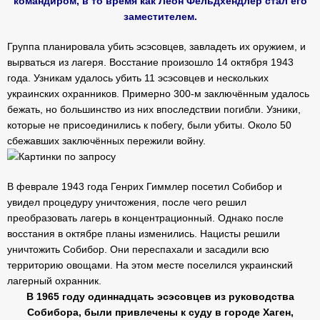
командиром, в то время как Леон Фельдхендлер стал его
заместителем.
Группа планировала убить эсэсовцев, завладеть их оружием, и
вырваться из лагеря. Восстание произошло 14 октября 1943
года. Узникам удалось убить 11 эсэсовцев и нескольких
украинских охранников. Примерно 300-м заключённым удалось
бежать, но большинство из них впоследствии погибли. Узники,
которые не присоединились к побегу, были убиты. Около 50
сбежавших заключённых пережили войну.
В феврале 1943 года Генрих Гиммлер посетил Собибор и
увидел процедуру уничтожения, после чего решил
преобразовать лагерь в концентрационный. Однако после
восстания в октябре планы изменились. Нацисты решили
уничтожить Собибор. Они переспахали и засадили всю
территорию овощами. На этом месте поселился украинский
лагерный охранник.
В 1965 году одиннадцать эсэсовцев из руководства
Собибора, были привлечены к суду в городе Хаген,