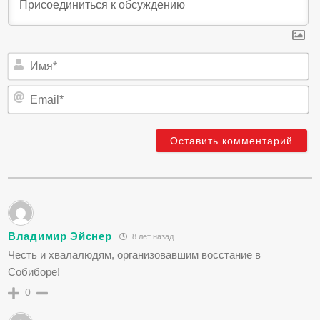
И
Em
Владимир Эйснер
8 лет назад
Честь и хвалалюдям, организовавшим восстание в
Собиборе!
0