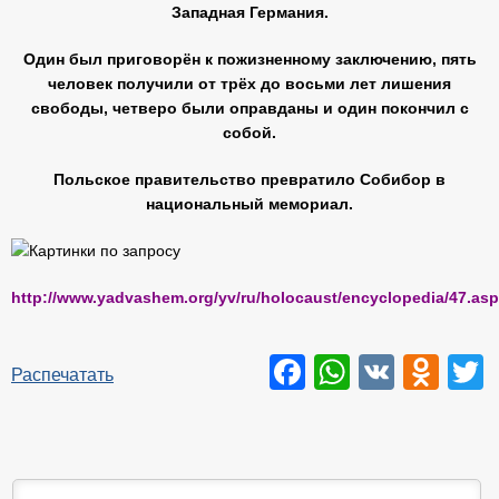
Западная Германия.
Один был приговорён к пожизненному заключению, пять
человек получили от трёх до восьми лет лишения
свободы, четверо были оправданы и один покончил с
собой.
Польское правительство превратило Собибор в
национальный мемориал.
http://www.yadvashem.org/yv/ru/holocaust/encyclopedia/47.asp
Facebook
WhatsAp
VK
Odn
T
Распечатать