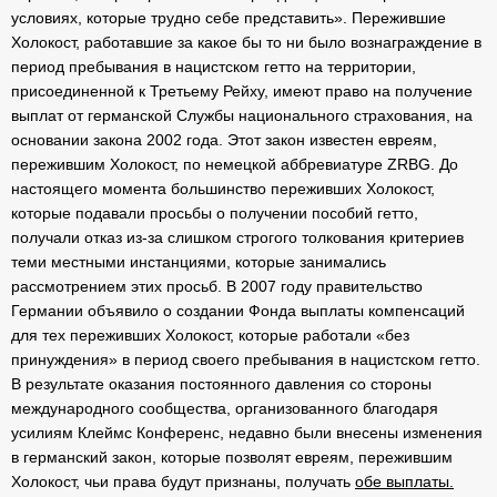
условиях, которые трудно себе представить». Пережившие
Холокост, работавшие за какое бы то ни было вознаграждение в
период пребывания в нацистском гетто на территории,
присоединенной к Третьему Рейху, имеют право на получение
выплат от германской Службы национального страхования, на
основании закона 2002 года. Этот закон известен евреям,
пережившим Холокост, по немецкой аббревиатуре ZRBG. До
настоящего момента большинство переживших Холокост,
которые подавали просьбы о получении пособий гетто,
получали отказ из-за слишком строгого толкования критериев
теми местными инстанциями, которые занимались
рассмотрением этих просьб. В 2007 году правительство
Германии объявило о создании Фонда выплаты компенсаций
для тех переживших Холокост, которые работали «без
принуждения» в период своего пребывания в нацистском гетто.
В результате оказания постоянного давления со стороны
международного сообщества, организованного благодаря
усилиям Клеймс Конференс, недавно были внесены изменения
в германский закон, которые позволят евреям, пережившим
Холокост, чьи права будут признаны, получать
обе выплаты.