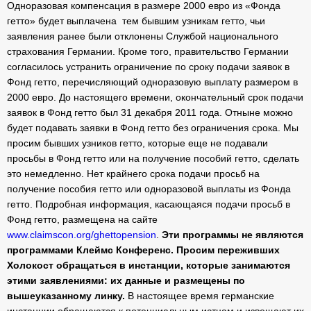
Одноразовая компенсация в размере 2000 евро из «Фонда
гетто» будет выплачена тем бывшим узникам гетто, чьи
заявления ранее были отклонены Службой национального
страхования Германии. Кроме того, правительство Германии
согласилось устранить ограничение по сроку подачи заявок в
Фонд гетто, перечисляющий одноразовую выплату размером в
2000 евро. До настоящего времени, окончательный срок подачи
заявок в Фонд гетто был 31 декабря 2011 года. Отныне можно
будет подавать заявки в Фонд гетто без ограничения срока. Мы
просим бывших узников гетто, которые еще не подавали
просьбы в Фонд гетто или на получение пособий гетто, сделать
это немедленно. Нет крайнего срока подачи просьб на
получение пособия гетто или одноразовой выплаты из Фонда
гетто. Подробная информация, касающаяся подачи просьб в
Фонд гетто, размещена на сайте
www.claimscon.org/ghettopension
.
Эти программы не являются
программами Клеймс Конференс. Просим переживших
Холокост обращаться в инстанции, которые занимаются
этими заявлениями: их данные и размещены по
вышеуказанному линку.
В настоящее время германские