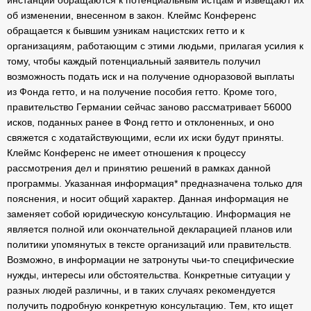
инстанции обращаются к потенциальным истцам и извещают их
об изменении, внесенном в закон. Клеймс Конференс
обращается к бывшим узникам нацистских гетто и к
организациям, работающим с этими людьми, прилагая усилия к
тому, чтобы каждый потенциальный заявитель получил
возможность подать иск и на получение одноразовой выплаты
из Фонда гетто, и на получение пособия гетто. Кроме того,
правительство Германии сейчас заново рассматривает 56000
исков, поданных ранее в Фонд гетто и отклоненных, и оно
свяжется с ходатайствующими, если их иски будут приняты.
Клеймс Конференс не имеет отношения к процессу
рассмотрения дел и принятию решений в рамках данной
программы. Указанная информация* предназначена только для
пояснения, и носит общий характер. Данная информация не
заменяет собой юридическую консультацию. Информация не
является полной или окончательной декларацией планов или
политики упомянутых в тексте организаций или правительств.
Возможно, в информации не затронуты чьи-то специфические
нужды, интересы или обстоятельства. Конкретные ситуации у
разных людей различны, и в таких случаях рекомендуется
получить подробную конкретную консультацию. Тем, кто ищет