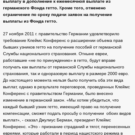
выплату в дополнение к ежемесячной выплате из
германского Фонда гетто.
К
роме того, отменено
ограничение по сроку подачи заявок на получение
выплаты из Фонда гетто.
27 ноября 2011 г. правительство Германии удовлетворило
требование Клеймс Конференс о расширении объема прав
бывших узников гетто на получение пособий от германской
Службы национального страхования. Отныне евреи,
работавшие «не по принуждению» в гетто, будут вправе
получать как выплаты от германской Службы национального
страхования, так и одноразовую выплату в размере 2000 евро.
До настоящего момента нельзя было получить оба эти вида
выплат, однако в результате переговоров, проведенных Клеймс
Конференс с правительством Германии, было внесено
изменение в германский закон. «Мы хотим убедиться, что
каждый бывший узник гетто, имеющий право на получение
компенсации, сможет подать просьбу о получении обоих видов
выплат», - сказал Джулиус Берман, президент Клеймс
Конференс. «Это - признание страданий и тягот, перенесенных
евреями, которые работали в период нацистского режима в