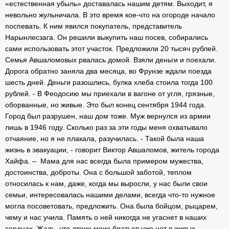
«естественная убыль» доставалась нашим детям. Выходит, я
невольно жульничала. В это время кое-что на огороде начало
поспевать. К ним явился покупатель, представитель
Нарынлесзага. Он решили выкупить наш посев, собирались
сами использовать этот участок. Предложили 20 тысяч рублей.
Семья Авшаломовых рвалась домой. Взяли деньги и поехали.
Дорога обратно заняла два месяца, во Фрунзе ждали поезда
шесть дней. Деньги разошлись, булка хлеба стоила тогда 100
рублей. - В Феодосию мы приехали в вагоне от угля, грязные,
оборванные, но живые. Это был конец сентября 1944 года.
Город был разрушен, наш дом тоже. Муж вернулся из армии
лишь в 1946 году. Сколько раз за эти годы меня охватывало
отчаяние, но я не плакала, разучилась. - Такой была наша
жизнь в эвакуации, - говорит Виктор Авшаломов, житель города
Хайфа. – Мама для нас всегда была примером мужества,
достоинства, доброты. Она с большой заботой, теплом
относилась к нам, даже, когда мы выросли, у нас были свои
семьи, интересовалась нашими делами, всегда что-то нужное
могла посоветовать, предложить. Она была бойцом, рыцарем,
чему и нас учила. Память о ней никогда не угаснет в наших
сердцах. Жаль, что двоих моих братьев уже нет в живых.