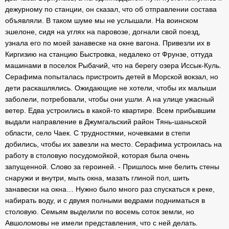
дежурному по станции, он сказал, что об отправлении состава
объявляли. В таком шуме мы не услышали. На воинском
эшелоне, сидя на углях на паровозе, догнали свой поезд,
узнала его по моей занавеске на окне вагона. Привезли их в
Киргизию на станцию Быстровка, недалеко от Фрунзе, оттуда
машинами в поселок Рыбачий, что на берегу озера Иссык-Куль.
Серафима попыталась пристроить детей в Морской вокзал, но
дети раскашлялись. Ожидающие не хотели, чтобы их малыши
заболели, потребовали, чтобы они ушли. А на улице ужасный
ветер. Едва устроились в какой-то квартире. Всем прибывшим
выдали направление в Джумгальский район Тянь-шаньской
области, село Чаек. С трудностями, ночевками в степи
добились, чтобы их завезли на место. Серафима устроилась на
работу в столовую посудомойкой, которая была очень
запущенной. Слово за героиней. - Пришлось мне белить стены
снаружи и внутри, мыть окна, мазать глиной пол, шить
занавески на окна… Нужно было много раз спускаться к реке,
набирать воду, и с двумя полными ведрами подниматься в
столовую. Семьям выделили по восемь соток земли, но
Авшоломовы не имели представления, что с ней делать.