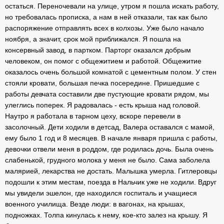
остаться. Переночевали на улице, утром я пошла искать работу,
но требовалась прописка, а нам в ней отказали, так как было
распоряжение отправлять всех в колхозы. Уже было начало
ноября, а значит, срок мой приближался. Я пошла на
консервный завод, в партком. Парторг оказался добрым
человеком, он помог с общежитием и работой. Общежитие
оказалось очень большой комнатой с цементным полом. У стен
стояли кровати, большая печка посередине. Пришедшие с
работы девчата составили две пустующие кровати рядом, мы
улеглись поперек. Я радовалась - есть крыша над головой.
Наутро я работала в тарном цеху, вскоре перевели в
засолочный. Дети ходили в детсад, Валера оставался с мамой,
ему было 1 год и 8 месяцев. В начале января пришла с работы,
девочки отвели меня в роддом, где родилась дочь. Была очень
слабенькой, грудного молока у меня не было. Сама заболела
малярией, лекарства не достать. Малышка умерла. Гитлеровцы
подошли к этим местам, поезда в Нальчик уже не ходили. Вдруг
мы увидели эшелон, где находился госпиталь и учащиеся
военного училища. Везде люди: в вагонах, на крышах,
подножках. Толпа кинулась к нему, кое-кто залез на крышу. Я