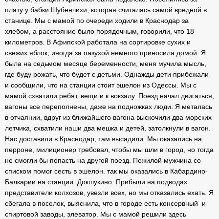
плату у бабки Шубенчихи, которая считалась самой вредной в
станице. Мы с мамой по очереди ходили в Краснодар за
хлебом, а расстояние было порядочным, говорили, что 18
километров. В Афипской работала на сортировке сухих и
свежих яблок, иногда за пазухой немного приносила домой. Я
была на седьмом месяце беременности, меня мучила мысль,
где буду рожать, что будет с детьми. Однажды дети прибежали
и сообщили, что на станции стоит эшелон из Одессы. Мы с
мамой схватили ребят, вещи и к вокзалу. Поезд начал двигаться,
вагоны все переполнены, даже на подножках люди. Я металась
в отчаянии, вдруг из ближайшего вагона выскочили два морских
летчика, схватили наши два мешка и детей, затолкнули в вагон.
Нас доставили в Краснодар, там высадили. Мы оказались на
перроне, милиционер требовал, чтобы мы шли в город, но тогда
не смогли бы попасть на другой поезд. Пожилой мужчина со
списком помог сесть в эшелон. так мы оказались в Кабардино-
Балкарии на станции Докшукино. Прибыли на подводах
представители колхозов, увезли всех, но мы отказались ехать. Я
сбегала в поселок, выяснила, что в городе есть консервный и
спиртовой заводы, элеватор. Мы с мамой решили здесь