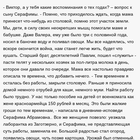
- Виктор, а у тебя какие воспоминания о тех годах? – вопрос к
сыну Серафимы. - Помню, что приходилось ждать, когда мама
принесет что-нибудь из столовой, помню этот участок земли.
Мы, дети, в силу своих неокрепших мышц помогали маме и
бабушке. Даже Валера, ему уже было три с половиной года,
носил в баночке воду и поливал овощи. Мы все надеялись, что
вскоре окончится война, нам станет легче жить, будет что
кушать. Старший брат, десятилетний Павлик, пошел «служить» -
пасти телят у нескольких хозяек за пол-литра молока в день,
которое они давали по очереди. Мама все настолько правдиво
описала те времена, что добавить нечего. - Тем временем я
осталась без работы, закрыли столовую. Раньше я приносила
домой немного отрубей для каши, немного муки. Найти работу
было трудно. У нас только пособие на детей от военкомата как
жене красноармейца 150 рублей в месяц. Это были жалкие
гроши по тем временам, - написала в дневнике-исповеди
Серафима Абрамовна.. Все же женщине повезло: уезжала
лаборантка из Заготзерно, и Серафима, не представляющая
суть работы, заменила ее. Большой радостью стал огород,
появились овощи, чуть позже картошка. Урожай был отменный.