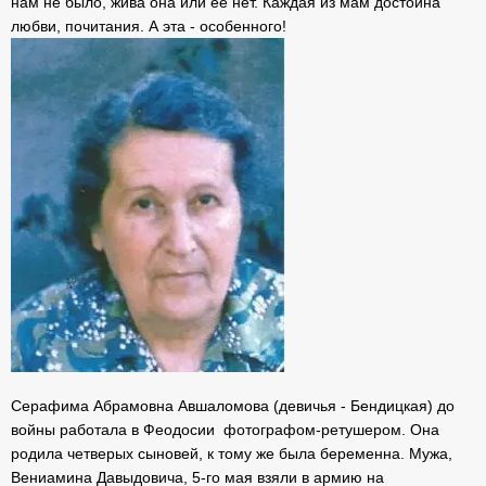
нам не было, жива она или ее нет. Каждая из мам достойна
любви, почитания. А эта - особенного!
Серафима Абрамовна Авшаломова (девичья - Бендицкая) до
войны работала в Феодосии фотографом-ретушером. Она
родила четверых сыновей, к тому же была беременна. Мужа,
Вениамина Давыдовича, 5-го мая взяли в армию на