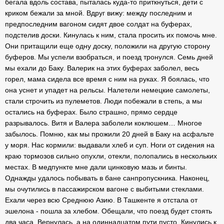
бегала вдоль состава, пыталась куда-то приткнуться, дети с
криком бежали за мной. Вдруг вижу: между последним и
предпоследним вагоном сидят двое солдат на буферах,
подстелив доски. Кинулась к ним, стала просить их помочь мне.
Они притащили еще одну доску, положили на другую сторону
буферов. Мы успели взобраться, и поезд тронулся. Семь дней
мы ехали до Баку. Валерик на этих буферах заболел, весь
горел, мама сидела все время с ним на руках. Я боялась, что
она уснет и упадет на рельсы. Налетели немецкие самолеты,
стали строчить из пулеметов. Люди побежали в степь, а мы
остались на буферах. Было страшно, прямо сердце
разрывалось. Витя и Валера заболели коклюшем… Многое
забылось. Помню, как мы прожили 20 дней в Баку на асфальте
у моря. Нас кормили: выдавали хлеб и суп. Ноги от сидения на
краю тормозов сильно опухли, отекли, полопались в нескольких
местах. В медпункте мне дали цинковую мазь и бинты.
Однажды удалось побывать в бане санпропускника. Наконец,
мы очутились в пассажирском вагоне с выбитыми стеклами.
Ехали через всю Среднюю Азию. В Ташкенте я отстала от
эшелона - пошла за хлебом. Обещали, что поезд будет стоять
два часа. Вернулась, а на одиннадцатом пути пусто. Кинулись к