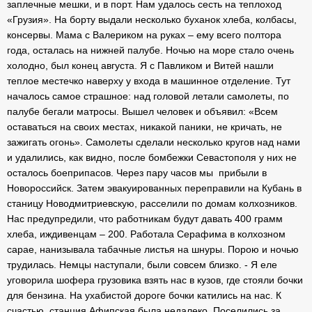
заплечные мешки, и в порт. Нам удалось сесть на теплоход
«Грузия». На борту выдали несколько буханок хлеба, колбасы,
консервы. Мама с Валериком на руках – ему всего полтора
года, осталась на нижней палубе. Ночью на море стало очень
холодно, был конец августа. Я с Павликом и Витей нашли
теплое местечко наверху у входа в машинное отделение. Тут
началось самое страшное: над головой летали самолеты, по
палубе бегали матросы. Вышел человек и объявил: «Всем
оставаться на своих местах, никакой паники, не кричать, не
зажигать огонь». Самолеты сделали несколько кругов над нами
и удалились, как видно, после бомбежки Севастополя у них не
осталось боеприпасов. Через пару часов мы прибыли в
Новороссийск. Затем эвакуированных переправили на Кубань в
станицу Новодмитриевскую, расселили по домам колхозников.
Нас предупредили, что работникам будут давать 400 грамм
хлеба, иждивенцам – 200. Работала Серафима в колхозном
сарае, нанизывала табачные листья на шнуры. Порою и ночью
трудилась. Немцы наступали, были совсем близко. - Я еле
уговорила шофера грузовика взять нас в кузов, где стояли бочки
для бензина. На ухабистой дороге бочки катились на нас. К
счастью, станция Афипская была недалеко. Поселились за