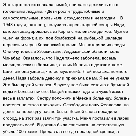
Эта картошка их спасала зимой, они даже делились ею с
голодными людьми. - Дети росли трудолюбивые и
самостоятельные, привыкали к трудностям и невзгодам. В
1943 году я, наконец, получила адрес старшей сестры Нади,
которая эвакуировалась из Керчи с маленькой дочкой. Муж ее
ушел на фронт, а их под бомбежкой на рыбацкой шаланде
перевезли через Керченский пролив. Мы потеряли их следы.
Они очутились в Узбекистане, Андижанской области, селе
Чинабад. Оказалось, что Надя тяжело заболела, восемь
месяцев лежит в больнице, а дочь Инночка в детском доме.
Еще там она узнала, что ее муж погиб. Я ей послала немного
денег, Надя забрала девочку и приехала к нам. Я ее не узнала.
Это был другой человек. В руке у нее была сеточка с бутылкой
воды и больше ничего. Вещей никаких, одета в чужой жакет
весь в заплатах. Сестру положили в Чаеке в больницу, болезнь
постепенно стала проходить. Освободили нашу Феодосию, но
денег на переезд у нас не было. Весной снова посадили
огород, на этот раз взяли три участка. Меня поставили в ларек
продавать хлеб. Я должна была списывать на естественную
убыль 400 грамм. Продавала все до последней крошки, а