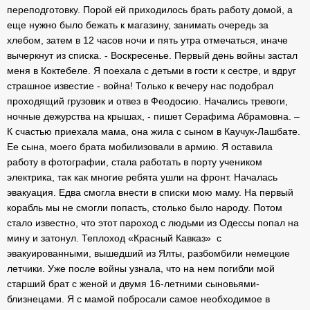
переподготовку. Порой ей приходилось брать работу домой, а
еще нужно было бежать к магазину, занимать очередь за
хлебом, затем в 12 часов ночи и пять утра отмечаться, иначе
вычеркнут из списка. - Воскресенье. Первый день войны застал
меня в Коктебеле. Я поехала с детьми в гости к сестре, и вдруг
страшное известие - война! Только к вечеру нас подобрал
проходящий грузовик и отвез в Феодосию. Начались тревоги,
ночные дежурства на крышах, - пишет Серафима Абрамовна. –
К счастью приехала мама, она жила с сыном в Каучук-Лашбате.
Ее сына, моего брата мобилизовали в армию. Я оставила
работу в фотографии, стала работать в порту учеником
электрика, так как многие ребята ушли на фронт. Началась
эвакуация. Едва смогла внести в списки мою маму. На первый
корабль мы не смогли попасть, столько было народу. Потом
стало известно, что этот пароход с людьми из Одессы попал на
мину и затонул. Теплоход «Красный Кавказ» с
эвакуированными, вышедший из Ялты, разбомбили немецкие
летчики. Уже после войны узнала, что на нем погибли мой
старший брат с женой и двумя 16-летними сыновьями-
близнецами. Я с мамой побросали самое необходимое в