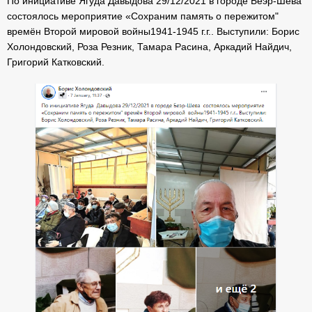
По инициативе Ягуда Давыдова 29/12/2021 в городе Беэр-Шева
состоялось мероприятие «Сохраним память о пережитом"
времён Второй мировой войны1941-1945 г.г.. Выступили: Борис
Холондовский, Роза Резник, Тамара Расина, Аркадий Найдич,
Григорий Катковский.