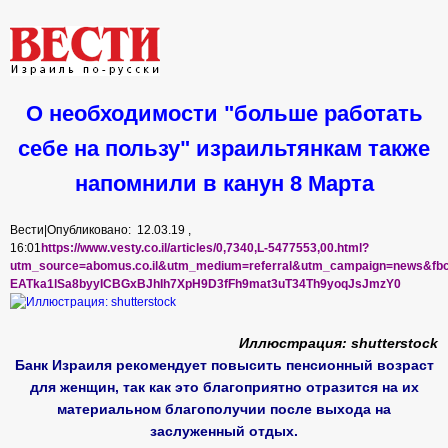
О необходимости "больше работать
себе на пользу" израильтянкам также
напомнили в канун 8 Марта
Вести|
Опубликовано: 12.03.19 ,
16:01
https://www.vesty.co.il/articles/0,7340,L-5477553,00.html?
utm_source=abomus.co.il&utm_medium=referral&utm_campaign=news&fbc
EATka1lSa8byyICBGxBJhIh7XpH9D3fFh9mat3uT34Th9yoqJsJmzY0
Иллюстрация: shutterstock
Банк Израиля рекомендует повысить пенсионный возраст
для женщин, так как это благоприятно отразится на их
материальном благополучии после выхода на
заслуженный отдых.