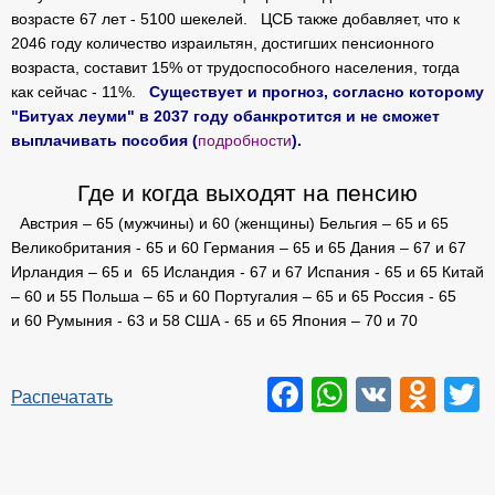
возрасте 67 лет - 5100 шекелей. ЦСБ также добавляет, что к
2046 году количество израильтян, достигших пенсионного
возраста, составит 15% от трудоспособного населения, тогда
как сейчас - 11%.
Существует и прогноз, согласно которому
"Битуах леуми" в 2037 году обанкротится и не сможет
выплачивать пособия (
подробности
).
Где и когда выходят на пенсию
Австрия
– 65 (мужчины) и 60 (женщины)
Бельгия
– 65 и 65
Великобритания -
65 и 60
Германия
– 65 и 65
Дания –
67 и 67
Ирландия
– 65 и 65
Исландия
- 67 и 67
Испания
- 65 и 65
Китай
–
60 и 55
Польша –
65 и 60
Португалия –
65 и 65
Россия
- 65
и 60
Румыния
- 63 и 58
США
- 65 и 65
Япония
– 70 и 70
Facebook
WhatsAp
VK
Odn
T
Распечатать