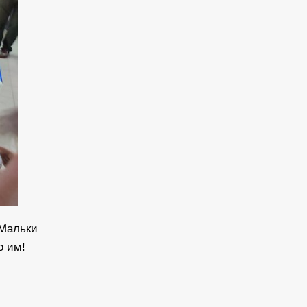
 Мальки
о им!