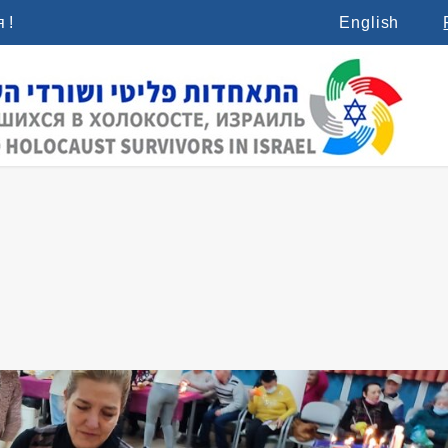
 !
English