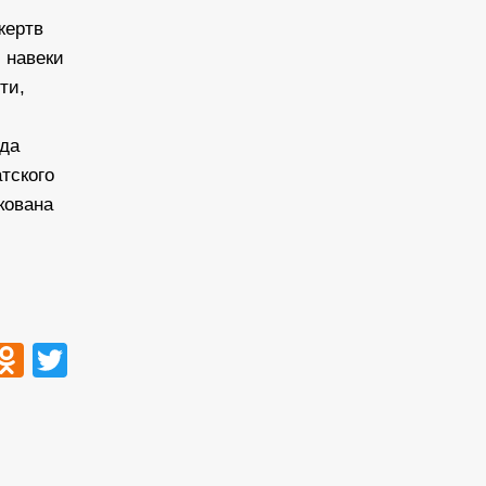
жертв
 навеки
ти,
ода
тского
кована
ook
tsApp
VK
Odnoklassniki
Twitter