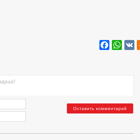
Faceb
Wha
Имя*
Email*