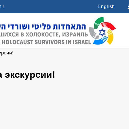
 !
English
урсии!
а экскурсии!