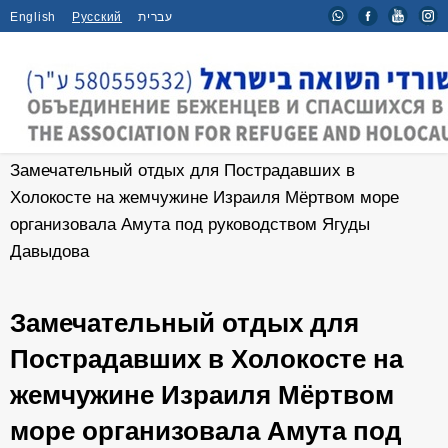
English
Русский
עברית
Главная
/
Новости
/
Замечательный отдых для Пострадавших в
Холокосте на жемчужине Израиля Мёртвом море
организовала Амута под руководством Ягуды
Давыдова
Замечательный отдых для
Пострадавших в Холокосте на
жемчужине Израиля Мёртвом
море организовала Амута под