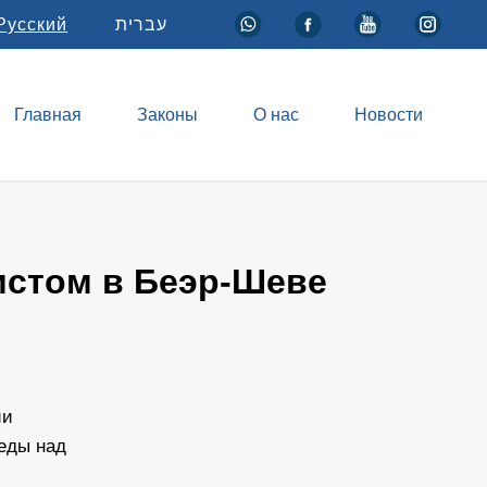
Русский
עברית
Главная
Законы
О нас
Новости
истом в Беэр-Шеве
ии
еды над