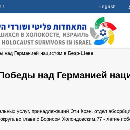
 !
English
ды над Германией нацистом в Беэр-Шеве
 Победы над Германией нац
альных услуг, принадлежащий Эти Коэн, отдел абсорбц
круга во главе с Борисом Холондовским.77 - летие поб