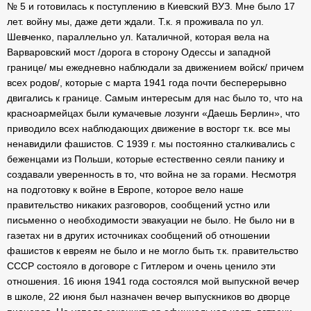
№ 5 и готовилась к поступлению в Киевский ВУЗ. Мне было 17
лет. войну мы, даже дети ждали. Т.к. я проживала по ул.
Шевченко, параллельно ул. Каталичной, которая вела на
Варваровский мост /дорога в сторону Одессы и западной
границе/ мы ежедневно наблюдали за движением войск/ причем
всех родов/, которые с марта 1941 года почти бесперерывно
двигались к границе. Самым интересым для нас было то, что на
красноармейцах были кумачевые лозунги «Даешь Берлин», что
приводило всех наблюдающих движение в восторг т.к. все мы
ненавидили фашистов. С 1939 г. мы постоянно сталкивались с
беженцами из Польши, которые естественно сеяли панику и
создавали уверенность в то, что война не за горами. Несмотря
на подготовку к войне в Европе, которое вело наше
правительство никаких разговоров, сообщений устно или
письменно о необходимости эвакуации не было. Не было ни в
газетах ни в других источниках сообщений об отношении
фашистов к евреям не было и не могло быть т.к. правительство
СССР состояло в договоре с Гитлером и очень ценило эти
отношения. 16 июня 1941 года состоялся мой выпускной вечер
в школе, 22 июня был назначен вечер выпускников во дворце