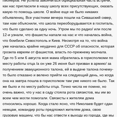
пионеров. Не успела закончиться официальная часть встречи,
как нас пригласили в нашу школу всех присутствующих, оказать
какую-то помощь школе. О войне еще не было никаких
объявлениц. Все участники вечера пошли на Сивашский сквер,
там нам объяснили, что школа переоборудывается в госпиталь,
что было сделано за одну ночь. Утром мы по радио/ или после
12-и узнали, что фашисты напали на нас и что началась война,
что бомбили Севостополь и Киев. Несмотря на то, что война
уже началась крайне неудачно для СССР об опасности, которая
грозила евреям от фашистов, власть по-прежнему молчала.
Где-то 5 или 6 августа моя мама обратилась в горисполкоми по
месту работы отца /а он уже 26 июня был призван в армию/ за
получением эвакуционного талона, ей в выдаче талона почему-
то было отказано и велено прийти на следующий день, но когда
она на завтра пошла в горисполком там уже никого не было. Так
же было и по месту работы отца. Точно числа не помню, но
очень важно, что у нас в саду стояла рота связистов, мы им во
всем чем могли помогали. Связисты к жителям дома
относились хорошо. Когда стало ясно, что Николаев будет сдан
немцам, командир роты предложил жителям дома, свою
грузовую машину, что бы нас отвести к выходу из города, где мы