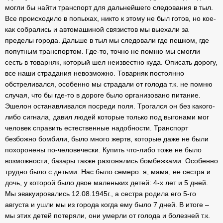
могли бы найти транспорт для дальнейшего следования в тыл.
Все происходило в попыхах, никто к этому не был готов, но кое-
как собрались и автомашиной связистов мы выехали за
пределы города. Дальше в тыл мы следовали где пешком, где
попутным транспортом. Где-то, точно не помню мы смогли
сесть в товарняк, который шел неизвестно куда. Описать дорогу,
все наши страдания невозможно. Товарняк постоянно
обстреливался, особенно мы страдали от голода т.к. не помню
случая, что бы где-то в дороге было организовано питание.
Эшелон останавливался посреди поля. Трогался он без какого-
либо сигнала, давил людей которые только под выгонами мог
человек справить естественные надобности. Транспорт
безбожно бомбили, было много жертв, которые даже не были
похоронены по-человечески. Купить что-либо тоже не было
возможности, базары также разгонялись бомбежками. Особенно
трудно было с детьми. Нас было семеро: я, мама, ее сестра и
дочь, у которой было двое маленьких детей: 4-х лет и 5 дней.
Мы эвакуировались 12.08.1945г., а сестра родила его 5-го
августа и ушли мы из города когда ему было 7 дней. В итоге –
мы этих детей потеряли, они умерли от голода и болезней т.к.