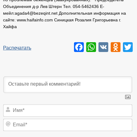
Объединения д-р Лев Штерн Тел. 054-5462436 Е-
мейл:agada4@bezeqint.net Дополнительная информация на
сайте: www.haifainfo.com Синицкая Розалия Григорьевна г.
Хайфа
Facebook
WhatsAp
VK
Odn
T
Распечатать
И
Em