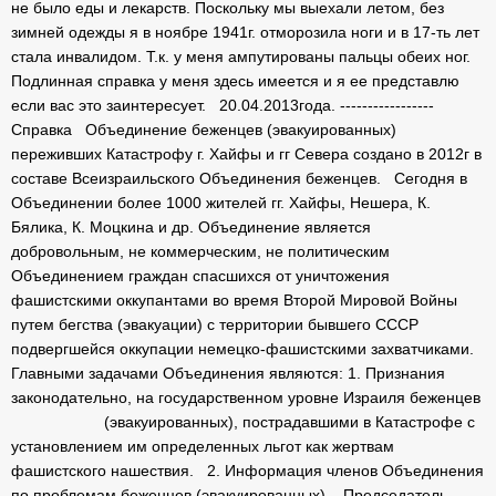
не было еды и лекарств. Поскольку мы выехали летом, без
зимней одежды я в ноябре 1941г. отморозила ноги и в 17-ть лет
стала инвалидом. Т.к. у меня ампутированы пальцы обеих ног.
Подлинная справка у меня здесь имеется и я ее представлю
если вас это заинтересует. 20.04.2013года. -----------------
Справка Объединение беженцев (эвакуированных)
переживших Катастрофу г. Хайфы и гг Севера создано в 2012г в
составе Всеизраильского Объединения беженцев. Сегодня в
Объединении более 1000 жителей гг. Хайфы, Нешера, К.
Бялика, К. Моцкина и др. Объединение является
добровольным, не коммерческим, не политическим
Объединением граждан спасшихся от уничтожения
фашистскими оккупантами во время Второй Мировой Войны
путем бегства (эвакуации) с территории бывшего СССР
подвергшейся оккупации немецко-фашистскими захватчиками.
Главными задачами Объединения являются: 1. Признания
законодательно, на государственном уровне Израиля беженцев
(эвакуированных), пострадавшими в Катастрофе с
установлением им определенных льгот как жертвам
фашистского нашествия. 2. Информация членов Объединения
по проблемам беженцев (эвакуированных). Председатель