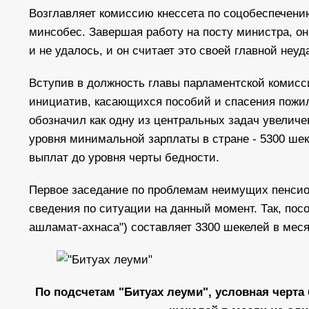
Возглавляет комиссию кнессета по соцобеспечени
минсобес. Завершая работу на посту министра, он
и не удалось, и он считает это своей главной неу
Вступив в должность главы парламентской комисс
инициатив, касающихся пособий и спасения пожил
обозначил как одну из центральных задач увели
уровня минимальной зарплаты в стране - 5300 ше
выплат до уровня черты бедности.
Первое заседание по проблемам неимущих пенсио
сведения по ситуации на данный момент. Так, посо
ашламат-ахнаса") составляет 3300 шекелей в мес
По подсчетам "Битуах леуми", условная черта 