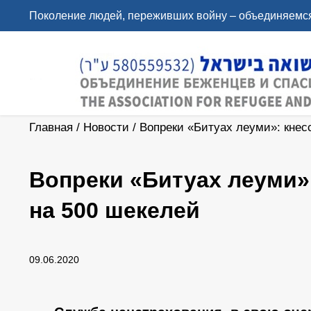
Поколение людей, переживших войну – объединяемся
Главная
/
Новости
/
Вопреки «Битуах леуми»: кнесс
Вопреки «Битуах леуми»:
на 500 шекелей
09.06.2020