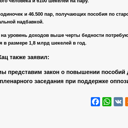
ого человека и 6100 шекелей на пару.
-одиночек и 46.500 пар, получающих пособия по старо
альной надбавкой.
я на уровень доходов выше черты бедности потребу
в размере 1,8 млрд шекелей в год.
Кац также заявил:
 мы представим закон о повышении пособий
пленарного заседания при поддержке оппоз
Faceb
Wha