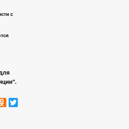
сти с
ются
 для
иции".
ook
tsApp
VK
Odnoklassniki
Twitter