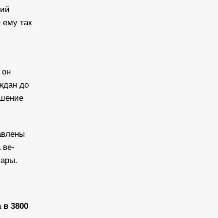
ший
 ему так
 он
ждан до
ышение
авлены
 ве-
пары.
 в 3800