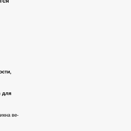
тся
ости,
) для
икна ве-