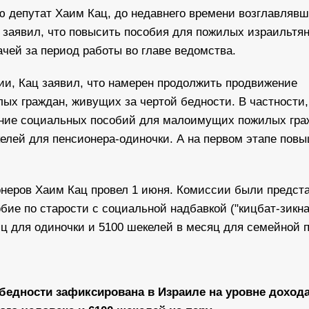
ю депутат Хаим Кац, до недавнего времени возглавляв
 заявил, что повысить пособия для пожилых израильтян
дачей за период работы во главе ведомства.
ии, Кац заявил, что намерен продолжить продвижение
ых граждан, живущих за чертой бедности. В частности,
чение социальных пособий для малоимущих пожилых гра
келей для пенсионера-одиночки. А на первом этапе пов
неров Хаим Кац провел 1 июня. Комиссии были предст
бие по старости с социальной надбавкой ("кицбат-зикна
яц для одиночки и 5100 шекелей в месяц для семейной 
бедности зафиксирована в Израиле на уровне дохода