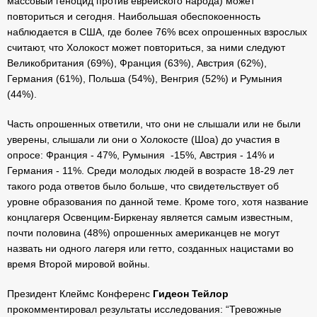
массовый геноцид против еврейского народа) может
повториться и сегодня. Наибольшая обеспокоенность
наблюдается в США, где более 76% всех опрошенных взрослых
считают, что Холокост может повториться, за ними следуют
Великобритания (69%), Франция (63%), Австрия (62%),
Германия (61%), Польша (54%), Венгрия (52%) и Румыния
(44%).
Часть опрошенных ответили, что они не слышали или не были
уверены, слышали ли они о Холокосте (Шоа) до участия в
опросе: Франция - 47%, Румыния -15%, Австрия - 14% и
Германия - 11%. Среди молодых людей в возрасте 18-29 лет
такого рода ответов было больше, что свидетельствует об
уровне образования по данной теме. Кроме того, хотя название
концлагеря Освенцим-Биркенау является самым известным,
почти половина (48%) опрошенных американцев не могут
назвать ни одного лагеря или гетто, созданных нацистами во
время Второй мировой войны.
Президент Клеймс Конференс
Гидеон Тейлор
прокомментировал результаты исследования: “Тревожные