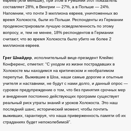
евреев (или меньше), при этом в Румынии этот показатель
составляет 28%, в Венгрии — 27%, а в Польше — 24%.
Напомним, что почти 3 миллиона евреев, уничтоженных во
время Холокоста, были из Польши. Респонденты из Германии
продемонстрировали лучшую осведомленность по этому
вопросу, и, тем не менее, 18% респондентов в Германии
считают, что во время Холокоста было убито не более 2
миллионов евреев.
Грег Шнайдер
, исполнительный вице-президент Клеймс
Конференс, отметил: “С уходом из жизни пострадавших в
Холокосте мы находимся на критическом и необратимом
перепутье. Выжившие в Шоа, наши самые дорогие и опытные
учителя и наставники, не будут с нами долго, и данный опрос —
суровое предупреждение о том, что без принятия срочных мер
и внедрения постоянно действующих программ существует
реальный риск утраты знаний и уроков Холокоста. Это наш
последний шанс, исторический момент, чтобы почтить
выживших, гарантируя, что наша приверженность памяти об их
страданиях будет непоколебимой”.