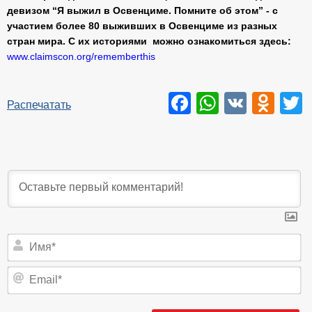
девизом “Я выжил в Освенциме. Помните об этом” - с
участием более 80 выживших в Освенциме из разных
стран мира. С их историями можно ознакомиться здесь:
www.claimscon.org/rememberthis
Facebook
WhatsAp
VK
Odn
T
Распечатать
И
Em