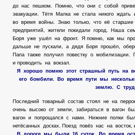
до нас пешком. Помню, что они с собой приве
эвакуации. Тётя Малка не стала никого ждать
во время войны. Знаю только, что её старшие
предприятий, жители покидали город. Наша се
Боря уже ушёл на фронт. Я помню, как мы про
дальше не пускали, а дядя Боря прошёл, обе
Папа также получил повестку о мобилизации.
и проводить на вокзал.
Я хорошо помню этот страшный путь на в
его бомбили. Во время пути мы нескольк
землю. С труд
Последний товарный состав стоял не на перрон
очень высоко от земли, забираться в вагон б
вагон и попрощался с нами. Нижние полки бы
нетёсанных досках. Поезд повёз нас на восток,
В дороге мы были 16 суток. Во время ост