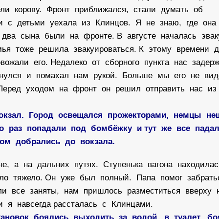
ли корову. Фронт приближался, стали думать об
 и с детьми уехала из Клинцов. Я не знаю, где он
 два сына были на фронте. В августе началась эва
мья тоже решила эвакуироваться. К этому времени 
вожали его. Недалеко от сборного пункта нас задер
рнулся и помахал нам рукой. Больше мы его не вид
 Перед уходом на фронт он решил отправить нас из
окзал. Город освещался прожекторами, немцы н
о раз попадали под бомбёжку и тут же все пада
ом добрались до вокзала.
е, а на дальних путях. Ступенька вагона находила
ыло тяжело. Он уже был полный. Папа помог забрат
ли все заняты, нам пришлось разместиться вверху 
 и я навсегда рассталась с Клинцами.
ановок боялись выходить за водой, в туалет, б