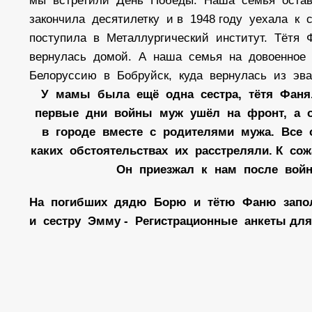
мы встретили День Победы. Наша семья остав
закончила десятилетку и в 1948 году уехала к
поступила в Металлургический институт. Тётя
вернулась домой. А наша семья на довоенное 
Белоруссию в Бобруйск, куда вернулась из эва
У мамы была ещё одна сестра, тётя Фаня.
первые дни войны муж ушёл на фронт, а о
в городе вместе с родителями мужа. Все 
каких обстоятельствах их расстреляли. К с
Он приезжал к нам после войн
На погибших дядю Борю и тётю Фаню запол
и сестру Эмму - Регистрационные анкеты дл