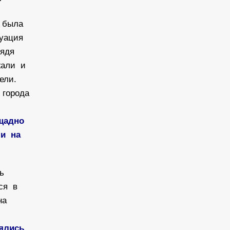
а была
куация
дядя
жали и
ели.
 города
ещадно
ли на
сь
ься в
на
оялись