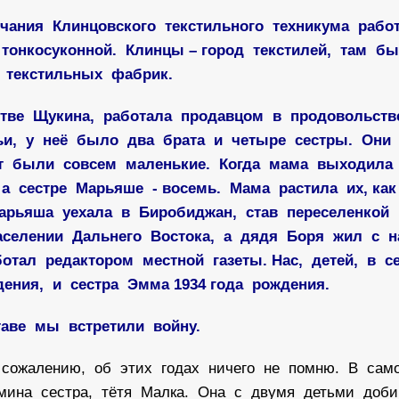
чания Клинцовского текстильного техникума рабо
 тонкосуконной. Клинцы – город текстилей, там б
 текстильных фабрик.
стве Щукина, работала продавцом в продовольст
ьи, у неё было два брата и четыре сестры. Они
т были совсем маленькие. Когда мама выходила
 а сестре Марьяше - восемь. Мама растила их, ка
 Марьяша уехала в Биробиджан, став переселенкой
заселении Дальнего Востока, а дядя Боря жил с 
отал редактором местной газеты. Нас, детей, в 
дения, и сестра Эмма 1934 года рождения.
таве мы встретили войну.
к сожалению, об этих годах ничего не помню. В са
мина сестра, тётя Малка. Она с двумя детьми доб