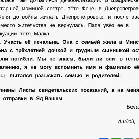
алась там до папиной демобилизации. В Шадринск
 старшей маминой сестре, тёте Фене, в Днепропетров
 Феня до войны жила в Днепропетровске, и после эв
место жительства не вернулась. Папа увёз её в
куации тётя Малка.
 Участь её печальна. Она с семьёй жила в Минс
на с трёхлетней дочкой и грудным сынишкой ос
они погибли. Мы не знаем, были ли они в гетто
ожалению, я не могу вспомнить имя и фамилию е
ы, пытался разыскать семью и родителей.
нены Листы свидетельских показаний, а на мен
я отправки в Яд Вашем.
Бела
Ашдод, 