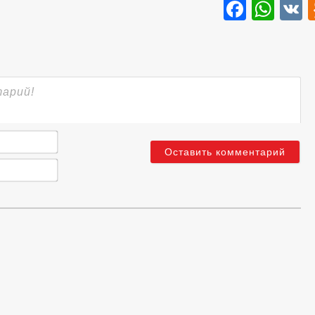
Faceb
Wha
Имя*
Email*