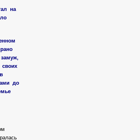
тал на
ыло
венном
 рано
 замуж,
к своих
 в
нами до
семье
мом
иралась