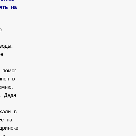
нять на
го
 воды,
ие
 помог
анен в
помню,
и. Дядя
о
ехали в
её на
дринске