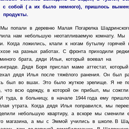
ли с собой ( а их было немного), пришлось выме
продукты.
. Мы попали в деревню Малая Погарелка Шадринско
делила нам небольшую неотапливаемую комнату. Мы
и. Когда ложились, клали к ногам бутылку горячей
лхозе на разных работах. С фронта приходили редк
аминого брата, дяди Ильи, который воевал на
инграде. Дядя Боря прислал маме аттестат, который
риехал дядя Илья после тяжёлого ранения. Он был р
есь был во вшах. Это было жуткое зрелище. Я не 
о, что всю одежду, в которой он прибыл, мы сожгл
 И туда, в больницу, в начале 1944 года ему пришл
лая утрата. Когда дядя Илья поправился, мы пере
делили небольшую квартиру, а вскоре мы сменили 
го магазина, а мы с Эммой учились в школе. В Ша