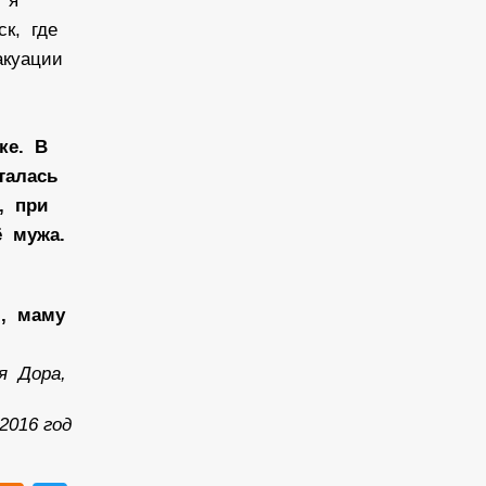
е я
ск, где
акуации
ке. В
талась
, при
ё мужа.
я, маму
я Дора,
2016 год