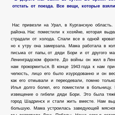
отстать от поезда. Все вещи, которые взя
Нас привезли на Урал, в Курганскую область
района. Нас поместили к хозяйке, которая вы
страдали от холода. Спали все в одной кроват
но к утру она замерзала. Мама работала в ко
письма от папы, от дяди Бори и от другого м
Ленинградском фронте. До войны он жил в Лен
нам прокормиться. В конце 1943 года к нам п
челюсть, лицо его было изуродованно и он в
как его отмывали и переодевали, помню тольк
Илья долго болел, его поместили в больницу.
извещение о гибели дяди Бори. Это была тяжё
город Шадринск и стали жить вместе. Нам вы
большую. Мама устроилась заведующей мясно