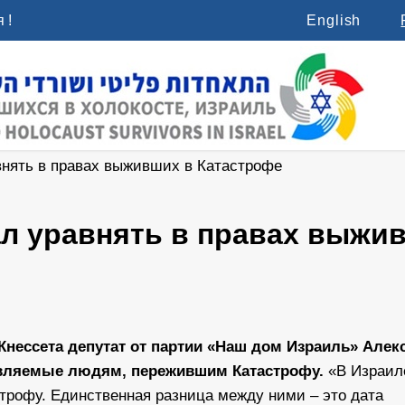
 !
English
внять в правах выживших в Катастрофе
л уравнять в правах выжи
Кнессета депутат от партии «Наш дом Израиль» Алек
авляемые людям, пережившим Катастрофу.
«В Израил
трофу. Единственная разница между ними – это дата