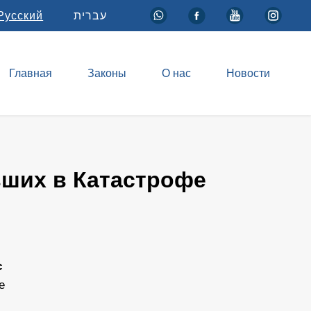
Русский
עברית
Главная
Законы
О нас
Новости
вших в Катастрофе
с
е