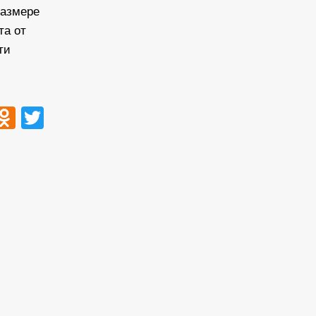
размере
та от
ти
ook
tsApp
VK
Odnoklassniki
Twitter