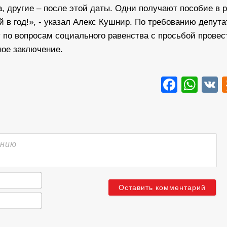
, другие – после этой даты. Одни получают пособие в 
й в год!», - указал Алекс Кушнир. По требованию депута
по вопросам социального равенства с просьбой провес
ное заключение.
Faceb
Wha
Имя*
Email*