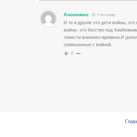
Анонимно
5 лет назад
И те и другие это дети войны, эт
войны- это бегство под бомбежками
тяжести военного времени.И допо
свявязанные с войной.
0
Глав