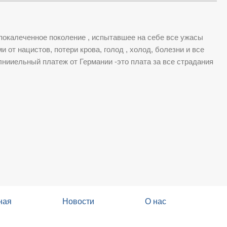
о покалеченное поколение , испытавшее на себе все ужасы
 от нацистов, потери крова, голод , холод, болезни и все
лнииельный платеж от Германии -это плата за все страдания
ная
Новости
О нас