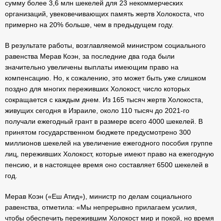
сумму более 3,6 млн шекелей для 23 некоммерческих
организаций, увековечивающих память жертв Холокоста, что
примерно на 20% больше, чем в предыдущем году.
В результате работы, возглавляемой министром социального
равенства Мерав Коэн, за последние два года были
значительно увеличены выплаты имеющим право на
компенсацию. Но, к сожалению, это может быть уже слишком
поздно для многих переживших Холокост, число которых
сокращается с каждым днем. Из 165 тысяч жертв Холокоста,
живущих сегодня в Израиле, около 110 тысяч до 2021-го
получали ежегодный грант в размере всего 4000 шекелей. В
принятом государственном бюджете предусмотрено 300
миллионов шекелей на увеличение ежегодного пособия группе
лиц, переживших Холокост, которые имеют право на ежегодную
пенсию, и в настоящее время оно составляет 6500 шекелей в
год.
Мерав Коэн («Еш Атид»), министр по делам социального
равенства, отметила: «Мы непрерывно прилагаем усилия,
чтобы обеспечить пережившим Холокост мир и покой, но время