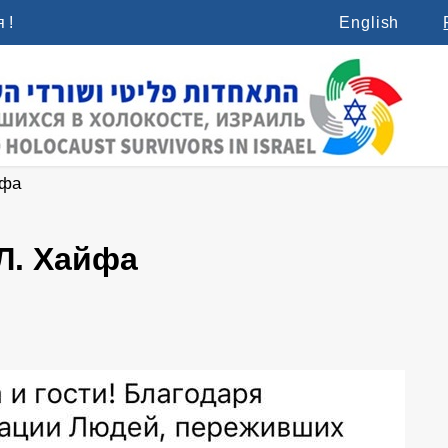
 !
English
йфа
Л. Хайфа