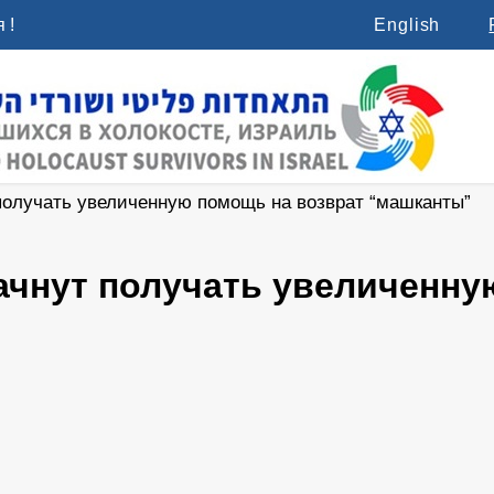
 !
English
получать увеличенную помощь на возврат “машканты”
ачнут получать увеличенну