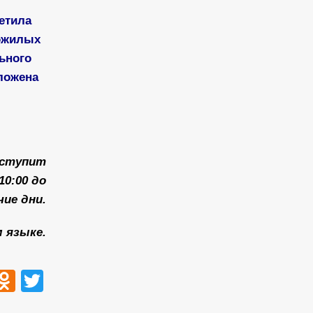
етила
пожилых
ьного
ложена
поступит
10:00 до
чие дни.
 языке.
ook
tsApp
VK
Odnoklassniki
Twitter