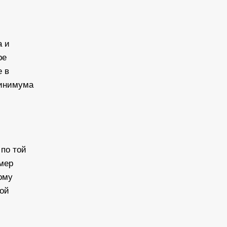
а и
ре
е в
минимума
по той
змер
ому
кой