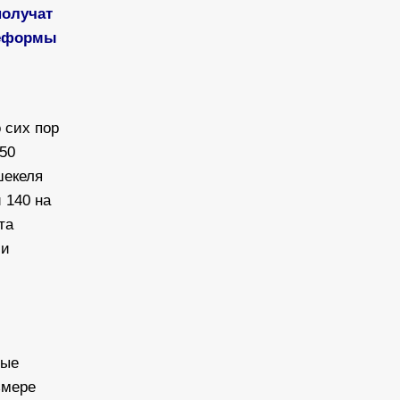
получат
реформы
 сих пор
50
шекеля
 140 на
та
ли
лые
змере