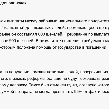
 для одиночек.
ной выплаты между районами национального приоритет
т “машканты” для пожилых людей, проживающих в цент
 ранее он составлял 800 шекелей. Требование по выплат
ровне 500 шекелей. В результате снижения требуемого 
 которым положена помощь от государства в погашении
а на получение помощи пожилых людей, просрочивших 
того, в рамках реформы больше не будут сокращать ра
му человеку. Также был отменен пункт, согласно котор
уммой возврата не могла превышать 95% от фактичес