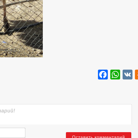
Faceb
Wha
Имя*