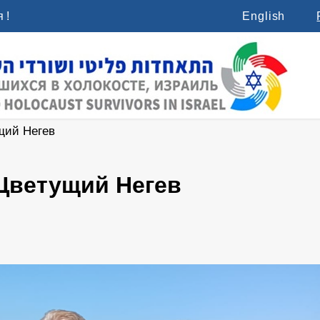
 !
English
щий Негев
Цветущий Негев