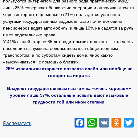
пользуются интернетом для разного рода практических нужд:
лишь 25% совершают банковские операции и оплачивают счета
через интернет, еще меньше (21%) пользуются удаленно
услугами государственных ведомств. Зато почти половина
пенсионеров водят автомобиль, и лишь 10% не садятся за руль,
имея водительские права.
У 41% людей старше 65 лет водительских прав нет — эта часть
населения вынуждена довольствоваться общественным
транспортом, а по субботам сидеть дома, либо как-то
«выкручиваться» с помощью близких.
25% израильтян старшего возраста слабо или вообще не
говорят на иврите.
Владеют государственным языком на «очень хорошем»
уровне лишь 57%, остальные испытывают языковые
трудности той или иной степени.
Facebook
WhatsAp
VK
Odn
T
Распечатать