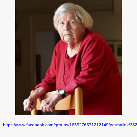
https://www.facebook.com/groups/1655276571212149/permalink/2